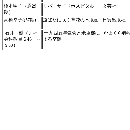
橋本照子（通29
リバーサイドホスピタル
文芸社
期）
高橋幸子((57期)
道ばたに咲く草花の木版画
日貿出版社
石井 喬（元社
一九四五年鎌倉と米軍機に
かまくら春
会科教員Ｓ46 ～
よる空襲
Ｓ53）