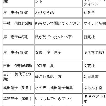
期)
ント
ティワン
岸 惠子(48期)
わりなき恋
幻冬舎
平林 信隆(75期)
怒らないで聞いてください
マイナビ新
岸 惠子(48期)
風が見ていた<上><下>
新潮社
岸 惠子(48期)
女優 岸 惠子
キネマ旬報
吉田 俊明(64期)
1971年 夏
文芸社
吉川 美代子(70
愛される話し方
朝日新書
期)
成田清子（51期）
水の声 成田清子句集
ふらんす堂
ＫＫベスト
草笛光子（50期）
いつも私で生きていく
ず