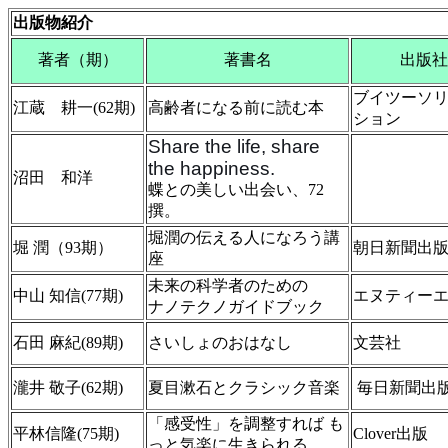
出版物紹介
著者（期）
著書名
出版社
ブイツーソ
江蔵 耕一(62期)
高齢者になる前に読む本
ション
Share the life, share
the happiness.
沼田 和洋
蝶との美しい出会い、72
撰。
堀潤の伝える人になろう講
堀 潤（93期）
朝日新聞出
座
未来の科学者のための
中山 知信(77期)
エヌティー
ナノテクノガイドブック
石田 麻紀(89期)
さいしょのおはなし
文芸社
瀧井 敬子(62期)
夏目漱石とクラシック音楽
毎日新聞出
「感受性」を調整すれば も
平林信隆(75期)
Clover出版
っと気楽に生きられる。