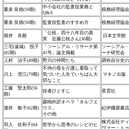
中小会社の監査役業務と
重泉 良徳(50期)
税務経理協
Q&A
重泉 良徳(50期)
監査役監査のすすめ方
税務経理協
「公枝」四十八年目の真
堀井 良殿
日本文学館
実 近藤公枝さん(36期)
三宅(遠城) 悦子
「ソーシアル・リサーチ第
ソーシアル
(82期)
41号」論文掲載
ーチ研究会
上村 治子(49期)
野川の仲間たち
調布自分史
不仲の母を介護し看取って
川上 澄江(79期)
気づいた人生でいちばん大
マキノ出版
切なこと
工藤 堅太郎(56
役者ひとすじ
星雲社
期)
森鴎外訳オペラ「オルフエ
瀧井 敬子(62期)
ウス」
紀伊國屋書
その他
株式会社デ
羽入 佐和子(64
哲学から思考のレシピのヒ
ヴァー・ト