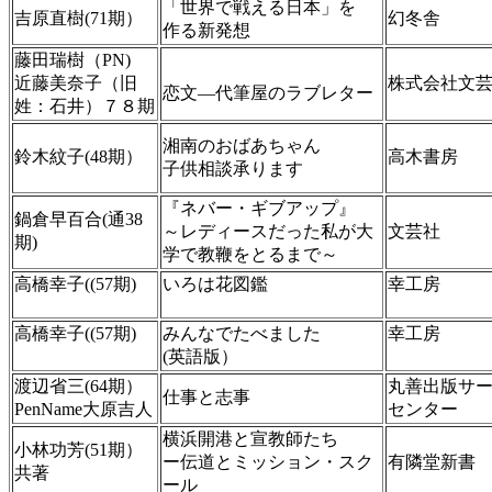
「世界で戦える日本」を
吉原直樹(71期）
幻冬舎
作る新発想
藤田瑞樹（PN)
近藤美奈子（旧
株式会社文
恋文―代筆屋のラブレター
姓：石井）７８期
湘南のおばあちゃん
鈴木紋子(48期）
高木書房
子供相談承ります
『ネバー・ギブアップ』
鍋倉早百合(通38
～レディースだった私が大
文芸社
期)
学で教鞭をとるまで～
高橋幸子((57期)
いろは花図鑑
幸工房
高橋幸子((57期)
みんなでたべました
幸工房
(英語版）
渡辺省三(64期）
丸善出版サ
仕事と志事
PenName大原吉人
センター
横浜開港と宣教師たち
小林功芳(51期）
ー伝道とミッション・スク
有隣堂新書
共著
ール