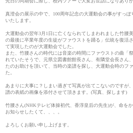
先日の同期会に際し、校内ツアーで大変お世話になりあり
真澄会の展示の中で、100周年記念の大運動会の事がすっ
いたします。
大運動会の翌年3月1日に亡くなられてしまわれました竹腰
の最後に卒業年度の生徒がファウストを踊る」伝統を復活
て実現したのが大運動会でした。
また、竹腰さんの時代には音楽の時間にファウストの曲「
れていたそうで、元県立図書館館長さん、有隣堂会長さん
たのお助けを頂いて、当時の楽譜を探し、大運動会時のフ
た。
あまりに大事に？しまい過ぎて写真が出てこないのですが
譜の表紙の画像を添付させて頂きます。(写真、探します)
竹腰さん(NHKテレビ体操初代、香淳皇后の先生)が、命を
お知らせしたくて、、、。
よろしくお願い申し上げます。