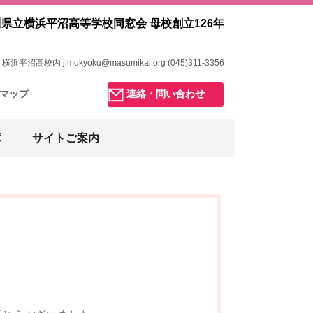
県立横浜平沼高等学校同窓会 母校創立126年
浜平沼高校内 jimukyoku@masumikai.org (045)311-3356
マップ
連絡・問い合わせ
庫
サイトご案内